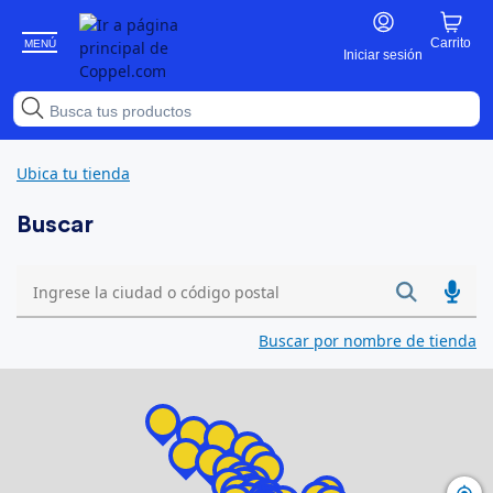
Carrito
MENÚ
Iniciar sesión
Ubica tu tienda
Buscar
Please
enter
Buscar por nombre de tienda
City,
State,
or
Zip
Code