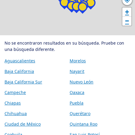
+
−
No se encontraron resultados en su búsqueda. Pruebe con
una búsqueda diferente.
Aguascalientes
Morelos
Baja California
Nayarit
Baja California Sur
Nuevo León
Campeche
Oaxaca
Chiapas
Puebla
Chihuahua
Querétaro
Ciudad de México
Quintana Roo
Coahuila
San Luis Potosí